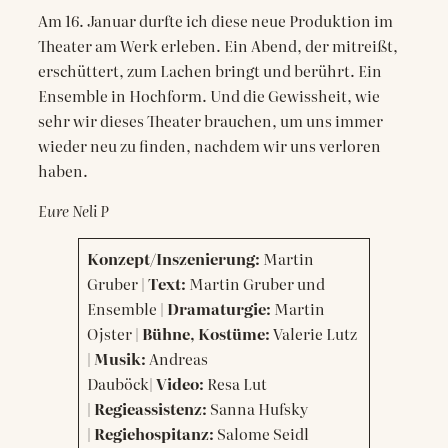
Am 16. Januar durfte ich diese neue Produktion im
Theater am Werk erleben. Ein Abend, der mitreißt,
erschüttert, zum Lachen bringt und berührt. Ein
Ensemble in Hochform. Und die Gewissheit, wie
sehr wir dieses Theater brauchen, um uns immer
wieder neu zu finden, nachdem wir uns verloren
haben.
Eure Neli P
Konzept/Inszenierung:
Martin
Gruber |
Text:
Martin Gruber und
Ensemble |
Dramaturgie:
Martin
Ojster |
Bühne, Kostüme:
Valerie Lutz
|
Musik:
Andreas
Dauböck|
Video:
Resa Lut
|
Regieassistenz:
Sanna Hufsky
|
Regiehospitanz:
Salome Seidl