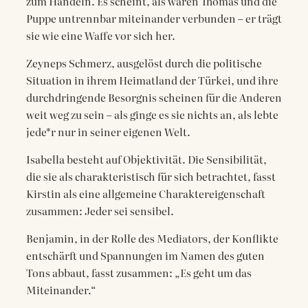
zum Handeln. Es scheint, als wären Thomas und die
Puppe untrennbar miteinander verbunden – er trägt
sie wie eine Waffe vor sich her.
Zeyneps Schmerz, ausgelöst durch die politische
Situation in ihrem Heimatland der Türkei, und ihre
durchdringende Besorgnis scheinen für die Anderen
weit weg zu sein – als ginge es sie nichts an, als lebte
jede*r nur in seiner eigenen Welt.
Isabellа besteht auf Objektivität. Die Sensibilität,
die sie als charakteristisch für sich betrachtet, fasst
Kirstin als eine allgemeine Charaktereigenschaft
zusammen: Jeder sei sensibel.
Benjamin, in der Rolle des Mediators, der Konflikte
entschärft und Spannungen im Namen des guten
Tons abbaut, fasst zusammen: „Es geht um das
Miteinander.“