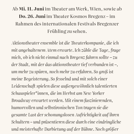
Ab
Mi. 11. Juni
im Theater am Werk, Wien, sowie ab
Do. 26. Juni
im Theater Kosmos Bregenz – im
Rahmen des internationalen Festivals Bregenzer
Frühling zu sehen.
Aktionstheater ensemble ist die Theaterkompanie, die ich
mit angehaltenem Atem erwarte. Ich zähle die Tage, frage
mich, ob ich nicht einmal nach Bregenz fahren sollte – zu
der Stadt, mit der das aktionstheater tief verbunden ist –,
um mehr zu spüren, noch mehr zu erfahren. So groß ist
meine Begeisterung. So fesselnd und mit solch einer
Leidenschaft spielen diese außergewöhnlich talentierten
Schauspieler*innen, die im Herbst am New Yorker
Broadway erwartet werden. Mit einem faszinierenden,
humorvollen und selbstironischen Ton tragen sie die
gesamte Last der schonungslosen Aufrichtigkeit auf ihren
Schultern – und präsentieren diese durch eine eindringliche
und meisterhafte Darbietung auf der Bühne.
Noch größer