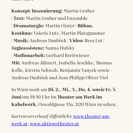
Konzept/Inszenierung:
Martin Gruber
|
Text:
Martin Gruber und Ensemble
|
Dramaturgie:
Martin Ojster |
Bühne,
Kostüme:
Valerie Lutz, Martin Platzgummer
|
Musik:
Andreas Dauböck |
Video:
Resa Lut |
R
egieassistenz:
Sanna Hufsky
|
Medienarbeit:
Gerhard Breitwieser
Mit:
Andreas Jähnert, Isabella Jeschke, Thomas
Kolle, Kirstin Schwab, Benjamin Vanyek sowie
Andreas Dauböck und Jean Philipp Oliver Viol
In Wien noch am
Di. 2., Mi., 3., Do. 4. sowie Fr. 5.
Juni
um 19:30 Uhr im
Theater am Werk im
Kabelwerk
, Oswaldgasse 35a, 1120 Wien zu sehen.
Kartenvorverkauf (öffentlich):
www.theater-am-
werk.at
,
www.aktionstheater.at