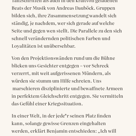
Tanzschritten als auch in den kraftvoll geladenen
Beats der Musik von Andreas Dauböck. Gruppen
bilden sich, ihre Zusammensetzung wandelt sich
ständig, je nachdem, wer sich gerade auf welche
Seite und gegen wen stellt. Die Parallele zu den sich
schnell verändernden politischen Farben und
Loyalitäten ist unübersehbar.
Von den Projektionswänden rund um die Bühne
blicken uns Gesichter entgegen – vor Schreck
verzerrt, mit weit aufgerissenen Mündern, als
würden sie stumm um Hilfe schreien. Uns
marschieren disziplinierte und bewaffnete Armeen
in perfektem Gleichschritt entgegen. Sie vermitteln
das Gefühl einer Kriegssituation.
In einer Welt, in der jede*r seinen Platz finden
kann, solange gewisse Grenzen eingehalten
werden, erklärt Benjamin entschieden: „Ich will