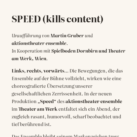
SPEED (kills content)
Uraufführung von
Martin Gruber
und
aktionstheater ensemble
.
In Kooperation mit
Spielboden Dornbirn
und Theater
am Werk, Wien
.
Links, rechts, vorwärts
… Die Bewegungen, die das
Ensemble auf der Bühne vollzieht, wirken wie eine
choreografierte Übersetzung unserer
gesellschaftlichen Zerrissenheit. In der neuen
Produktion
„Speed“
des
aktionstheater ensemble
im
Theater am Werk
entfaltet sich ein Abend, der
zugleich rasant, humorvoll, scharf beobachtet und
tief berührend ist.
Das Ensemble bleibt seinem Markenzeichen treu: