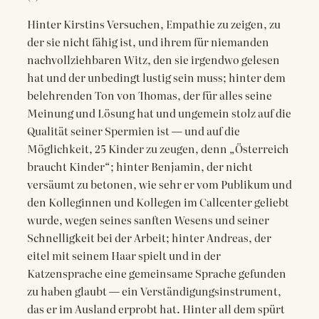
Hinter Kirstins Versuchen, Empathie zu zeigen, zu
der sie nicht fähig ist, und ihrem für niemanden
nachvollziehbaren Witz, den sie irgendwo gelesen
hat und der unbedingt lustig sein muss; hinter dem
belehrenden Ton von Thomas, der für alles seine
Meinung und Lösung hat und ungemein stolz auf die
Qualität seiner Spermien ist — und auf die
Möglichkeit, 25 Kinder zu zeugen, denn „Österreich
braucht Kinder“; hinter Benjamin, der nicht
versäumt zu betonen, wie sehr er vom Publikum und
den Kolleginnen und Kollegen im Callcenter geliebt
wurde, wegen seines sanften Wesens und seiner
Schnelligkeit bei der Arbeit; hinter Andreas, der
eitel mit seinem Haar spielt und in der
Katzensprache eine gemeinsame Sprache gefunden
zu haben glaubt — ein Verständigungsinstrument,
das er im Ausland erprobt hat. Hinter all dem spürt