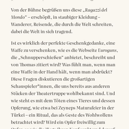
Von der Bühne begrüßen uns diese „
Ragazzi del
Mondo
“ – erschöpft, in staubiger Kleidung –
Wanderer, Reisende, die durch die Welt schreiten,
dabei die Welt in sich tragend.
Ist es wirklich der perfekte Geschenkgedanke, eine
Waffe zu verschenken, wie es die Webseite
Euroguns
,
die „Schnupperschießen“ anbietet, beschreibt und
von Thomas zitiert wird? Was fühlt man, wenn man
eine Waffe in der Hand hält, wenn man abdrückt?
Diese Fragen diskutieren die großartigen
Schauspieler*innen, die uns bereits aus anderen
Stücken der Theatertruppe wohlbekannt sind. Und
wie steht es mit dem Töten eines Tieres und dessen
Opferung, wie etwa bei Zeyneps Maturafeier in der
Türkei – ein Ritual, das als Geste des Wohlwollens
betrachtet wird? Wird ein Opfer freiwillig zum