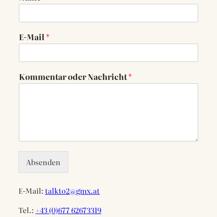
E-Mail
*
Kommentar oder Nachricht
*
Absenden
E-Mail:
talkto2@gmx.at
Tel.:
+43 (0)677 62673319