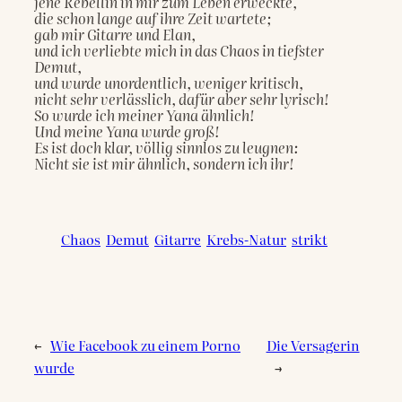
jene Rebellin in mir zum Leben erweckte,
die schon lange auf ihre Zeit wartete;
gab mir Gitarre und Elan,
und ich verliebte mich in das Chaos in tiefster 
Demut,
und wurde unordentlich, weniger kritisch,
nicht sehr verlässlich, dafür aber sehr lyrisch!
So wurde ich meiner Yana ähnlich!
Und meine Yana wurde groß!
Es ist doch klar, völlig sinnlos zu leugnen:
Nicht sie ist mir ähnlich, sondern ich ihr!
Chaos
Demut
Gitarre
Krebs-Natur
strikt
←
Wie Facebook zu einem Porno
Die Versagerin
wurde
→