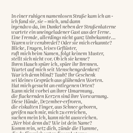
In einer ruhigen namenlosen Straße kam ich an -

ich fand sie, sie – mich, und dann

irgendwo da, im Dunkel neben der Straßenlaterne

wartete ein uneingeladener Gast aus der Ferne.

Eine Fremde, allerdings nicht ganz Unbekannte…

Waren wir verabredet? Oder sie mich erkannte?

Blicke, Fragen, leises Geflüster,

ruft mich beim Namen, folgt keinem Muster,

stellt sich nicht vor. Ob ich sie kenne?

Ihren Hauch spüre ich, spüre ihr Brennen.

Wartet auf mich seit Menschengedenken?

War ich denn blind? Taub? Ihr Geschenk

sei kleines Gespräch aus glühenden Worten.

Hat mich gesucht an entlegenen Orten?

Kann nicht vorbei an ihrer Umarmung,

die flackernden Kerzen sind ihre Vorwarnung.

Diese Hände, Dezember-erfroren,

die eiskalten Finger, aus Schnee geboren,

greifen nach mir, mich zu erreichen,

suchen mein Ich, kann nicht ausweichen.

„Wer bist denn du? Wie ist dein Name?

Komm rein, setz dich, zünde die Flamme,
