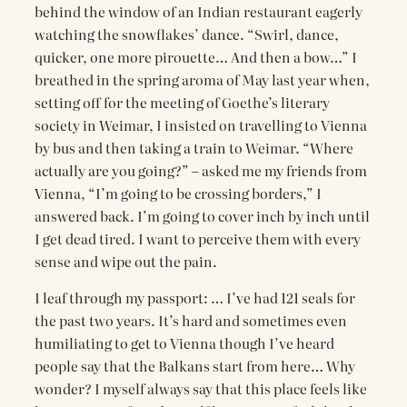
behind the window of an Indian restaurant eagerly
watching the snowflakes’ dance. “Swirl, dance,
quicker, one more pirouette… And then a bow…” I
breathed in the spring aroma of May last year when,
setting off for the meeting of Goethe’s literary
society in Weimar, I insisted on travelling to Vienna
by bus and then taking a train to Weimar. “Where
actually are you going?” – asked me my friends from
Vienna, “I’m going to be crossing borders,” I
answered back. I’m going to cover inch by inch until
I get dead tired. I want to perceive them with every
sense and wipe out the pain.
I leaf through my passport: … I’ve had 121 seals for
the past two years. It’s hard and sometimes even
humiliating to get to Vienna though I’ve heard
people say that the Balkans start from here… Why
wonder? I myself always say that this place feels like