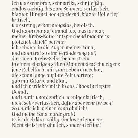
Ich war sehr brav, sehr strikt, sehr fleißig,
endlos tüchtig, bis zum Schmerz verlässlich,
bis zum Himmel hoch fordernd, bis zur Hölle tief 
kritisch,
war streng, erbarmungslos, heroisch.
Und dann war auf einmal los, was los war,
meiner Krebs-Natur entsprechend machte es 
plötzlich „klick“ bei mir:
ich schaute in die Augen meiner Yana,
und dann trat so eine Veränderung auf,
dass mein Krebs-Selbstbewusstsein
in einem einzigen stillen Moment des Schweigens
jene Rebellin in mir zum Leben erweckte,
die schon lange auf ihre Zeit wartete;
gab mir Gitarre und Elan,
und ich verliebte mich in das Chaos in tiefster 
Demut,
und wurde unordentlich, weniger kritisch,
nicht sehr verlässlich, dafür aber sehr lyrisch!
So wurde ich meiner Yana ähnlich!
Und meine Yana wurde groß!
Es ist doch klar, völlig sinnlos zu leugnen:
Nicht sie ist mir ähnlich, sondern ich ihr!