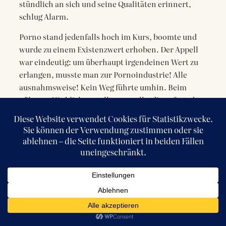
stündlich an sich und seine Qualitäten erinnert,
schlug Alarm.
Porno stand jedenfalls hoch im Kurs, boomte und
wurde zu einem Existenzwert erhoben. Der Appell
war eindeutig: um überhaupt irgendeinen Wert zu
erlangen, musste man zur Pornoindustrie! Alle
ausnahmsweise! Kein Weg führte umhin. Beim
näheren Hinblicken stellte man allerdings fest, dass
sich nichts geändert hatte: rückblickend sah man,
dass es immer noch dieselben Rollen waren, die
jeder schon gespielt hatte, nur der Geist blieb
stecken, daher mussten Körper den
offensichtlichen Mangel ausloten, und sich gerade
in der Pornobranche ganz neu zu versuchen, war zu
riskant. Manche zeigten also Bein, andere Arsch
oder Maul, dritte zeigten eh alles, wirklich alles,
was sie zu zeigen hatten, und nur wenige zeigten
Charakter. Egal, ob das Spiel mittelmäßig war oder