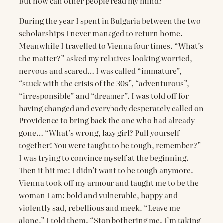
But how can other people read my mind?
During the year I spent in Bulgaria between the two
scholarships I never managed to return home.
Meanwhile I travelled to Vienna four times. “What’s
the matter?” asked my relatives looking worried,
nervous and scared… I was called “immature”,
“stuck with the crisis of the 30s”, “adventurous”,
“irresponsible” and “dreamer”. I was told off for
having changed and everybody desperately called on
Providence to bring back the one who had already
gone… “What’s wrong, lazy girl? Pull yourself
together! You were taught to be tough, remember?”
I was trying to convince myself at the beginning.
Then it hit me: I didn’t want to be tough anymore.
Vienna took off my armour and taught me to be the
woman I am: bold and vulnerable, happy and
violently sad, rebellious and meek. “Leave me
alone,” I told them. “Stop bothering me. I’m taking