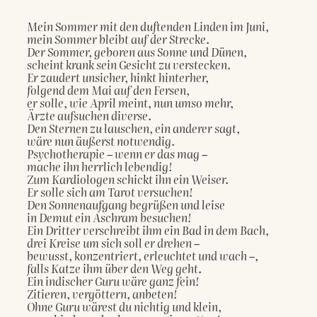
Mein Sommer mit den duftenden Linden im Juni,

mein Sommer bleibt auf der Strecke.

Der Sommer, geboren aus Sonne und Dünen,

scheint krank sein Gesicht zu verstecken.

Er zaudert unsicher, hinkt hinterher,

folgend dem Mai auf den Fersen,

er solle, wie April meint, nun umso mehr,

Ärzte aufsuchen diverse.

Den Sternen zu lauschen, ein anderer sagt,

wäre nun äußerst notwendig.

Psychotherapie – wenn er das mag –

mache ihn herrlich lebendig!

Zum Kardiologen schickt ihn ein Weiser.

Er solle sich am Tarot versuchen!

Den Sonnenaufgang begrüßen und leise

in Demut ein Aschram besuchen!

Ein Dritter verschreibt ihm ein Bad in dem Bach,

drei Kreise um sich soll er drehen –

bewusst, konzentriert, erleuchtet und wach –,

falls Katze ihm über den Weg geht.

Ein indischer Guru wäre ganz fein!

Zitieren, vergöttern, anbeten!

Ohne Guru wärest du nichtig und klein,
