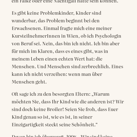
ein Falke oder eine Nachtigall hätte sein können.
Es gibt keine Problemkinder, Kinder sind
wunderbar, das Problem beginnt bei den
Erwachsenen. Einmal fragte mich eine meiner
KursteilnehmerInnen in Wien, ob ich Psychologin
von Beruf sei. Nein, das bin ich nicht. Ich bin aber
für mich im Klaren, dass es eines gibt, was in
meinem Leben einen echten Wert hat: die
Menschen. Und Menschen sind zerbrechlich. Eines
kann ich nicht verzeihen: wenn man über
Menschen geht.
Oft sage ich zu den besorgten Eltern: „Warum
möchten Sie, dass Ihr Kind wie die anderen ist? Wir
sind doch keine Broiler! Seien Sie froh, dass Euer
Kind genau so ist, wie es ist, in seiner
Einzigartigkeit steckt seine Schönheit.“
Davon bin ich überzeugt. 100% . Wir sind keine