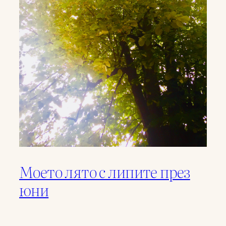
Моето лято с липите през
юни