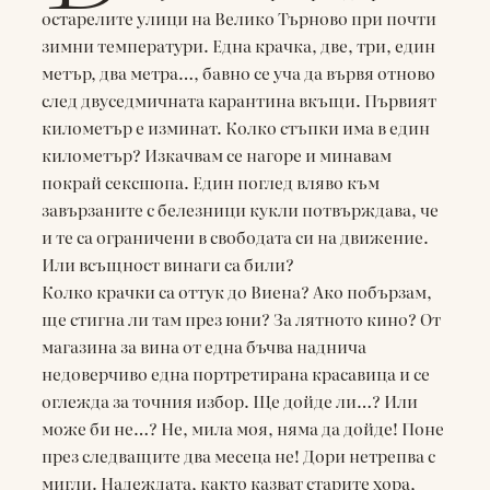
остарелите улици на Велико Търново при почти
зимни температури. Една крачка, две, три, един
метър, два метра…, бавно се уча да вървя отново
след двуседмичната карантина вкъщи. Първият
километър е изминат. Колко стъпки има в един
километър? Изкачвам се нагоре и минавам
покрай сексшопа. Един поглед вляво към
завързаните с белезници кукли потвърждава, че
и те са ограничени в свободата си на движение.
Или всъщност винаги са били?
Колко крачки са оттук до Виена? Ако побързам,
ще стигна ли там през юни? За лятното кино? От
магазина за вина от една бъчва наднича
недоверчиво една портретирана красавица и се
оглежда за точния избор. Ще дойде ли…? Или
може би не…? Не, мила моя, няма да дойде! Поне
през следващите два месеца не! Дори нетрепва с
мигли. Надеждата, както казват старите хора,