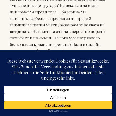
тук, а не някъде другаде? Не исках ли да стана
дипломат? А преди това … балерина? И
магазинът за бельо е предлагал до преди 2
седмици защитни маски, разбирам от обявата на
витрината. Неговите са от плат, вероятно поради
този факт и по-скъпи. На кого му е потрябвало
бельо в тези кризисни времена? Дали и онлайн
магазинът на Agent Provocateur е преустановил
онлайн поръчките?
Там, където преди имаше магазин за обувки,
чета: РАЗПРОДАЖБА НА КУФАРИ. Кой има нужда
от куфар в това време? Досега финансовите
възможности бяха причината, поради която
много се въздържаха от пътувания. Сега и с
пълен портфейл не можеш да отидеш никъде.
Но аз продължавам да пътувам. В мислите си.
Bologna, cara mia Bologna! Там ли са още
гълъбите на Piazza Maggiore? Ще има ли пак