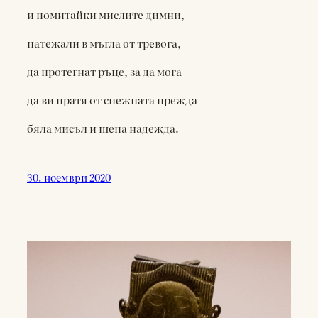
и помитайки мислите димни,
натежали в мъгла от тревога,
да протегнат ръце, за да мога
да ви пратя от снежната прежда
бяла мисъл и шепа надежда.
30. ноември 2020