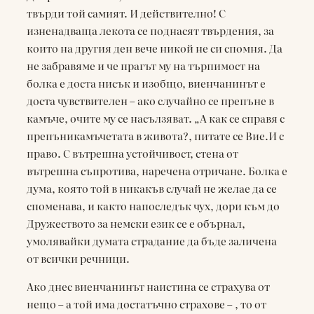
твърди той самият. И действително! С
изненадваща лекота се поднасят твърдения, за
които на другия ден вече никой не си спомня. Да
не забравяме и че прагът му на търпимост на
болка е доста нисък и изобщо, виенчанинът е
доста чувствителен – ако случайно се препъне в
камъче, очите му се насълзяват. „А как се справя с
препъникамъчетата в живота?, питате се Вие.И с
право. С вътрешна устойчивост, стена от
вътрешна съпротива, наречена отричане. Болка е
дума, която той в никакъв случай не желае да се
споменава, и както напоследък чух, дори към до
Дружеството за немски език се е обърнал,
умолявайки думата страдание да бъде заличена
от всички речници.
Ако днес виенчанинът наистина се страхува от
нещо – а той има достатъчно страхове – , то от