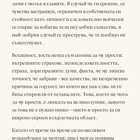
дами с мозък в главите. В случай че ги срещне, се
чувства застрашен, ограничен в собствената си
стойност като личност и следователно всячески
се старае да избягва тези неудобни същества, в
най-добрия случай се преструва, че те изобщо не
съществуват.
Всъщност, доста неща съм сконна да му простя:
вътрешните страхове, непоследователността,
страха, дори празните думи, факта, че му липсва
точност, че забравя – все качества, не непременно
причина за гордост, но които все пак едва ли го
биха откроили от останалите. Това, което не мога
да му простя, е липсата на великодушие, защото
за това не е нужно нищо – чисто и просто да си
широко скроен в сърдечната област.
Ккгато от време на време си позволявам
великодушно
да мечтая, пред мен се появява