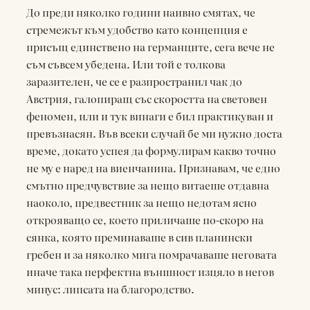
До преди няколко години наивно смятах, че
стремежът към удобство като концепция е
присъщ единствено на германците, сега вече не
съм съвсем убедена. Или той е толкова
заразителен, че се е разпространил чак до
Австрия, галопиращ със скоростта на световен
феномен, или и тук винаги е бил практикуван и
превъзнасян. Във всеки случай бе ми нужно доста
време, докато успея да формулирам какво точно
не му е наред на виенчанина. Признавам, че едно
смътно предчувствие за нещо витаеше отдавна
наоколо, предвестник за нещо недотам ясно
открояващо се, което приличаше по-скоро на
сянка, която преминаваше в сив планински
гребен и за няколко мига помрачаваше неговата
иначе така перфектна външност изцяло в негов
минус: липсата на благородство.