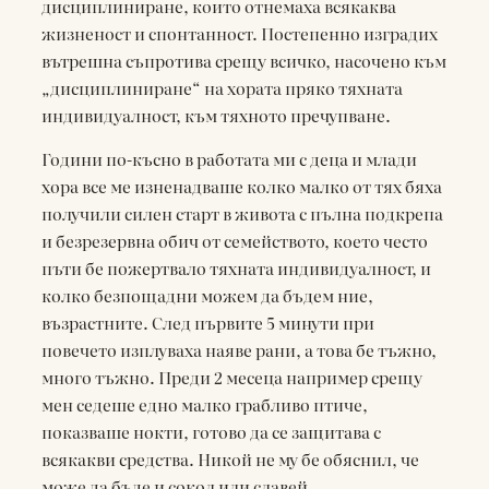
дисциплиниране, които отнемаха всякаква
жизненост и спонтанност. Постепенно изградих
вътрешна съпротива срещу всичко, насочено към
„дисциплиниране“ на хората пряко тяхната
индивидуалност, към тяхното пречупване.
Години по-късно в работата ми с деца и млади
хора все ме изненадваше колко малко от тях бяха
получили силен старт в живота с пълна подкрепа
и безрезервна обич от семейството, което често
пъти бе пожертвало тяхната индивидуалност, и
колко безпощадни можем да бъдем ние,
възрастните. След първите 5 минути при
повечето изплуваха наяве рани, а това бе тъжно,
много тъжно. Преди 2 месеца например срещу
мен седеше едно малко грабливо птиче,
показваше нокти, готово да се защитава с
всякакви средства. Никой не му бе обяснил, че
може да бъде и сокол или славей.