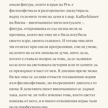
онази фигура, която в края на 19 в. е
философствала и разгорещено дискутирала
върху големите теми на деня в т.нар. Kaffeehäuser
на Виена – виенчанинът интелектуалец –,
фигура, открояваща се със силна воля за
промяна, която все още не е била изгубила
своето ядро, своята същност. И тогава мислите
ми отлитат при онези прогресивни, смели умове,
на които не са им липсвали думи, нитo дела,
когато е ставало въпрос за това, да се задвижи
колелото на световната история или те самите да
се превърнат в част от нея. В днешно време може
би все още се долявя отчасти тогавашния порив
към филисофстване, но вътрешният двигател го
няма: В деиствителност виенчанинът се държи
така, като че ли той е именно това, което светът
изисква от него, и в много отношения играе тази
роля професионално.