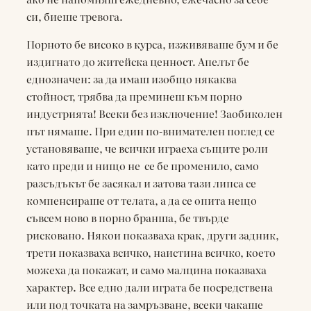
си, биеше тревога.
Порното бе високо в курса, изживяваше бум и бе
издигнато до житейска ценност. Апелът бе
еднозначен: за да имаш изобщо някаква
стойност, трябва да преминеш към порно
индустрията! Всеки без изключение! Заобиколен
път нямаше. При един по-внимателен поглед се
установяваше, че всички играеха същите роли
като преди и нищо не се бе променило, само
разсъдъкът бе засякал и затова тази липса се
компенсираше от телата, а да се опита нещо
съвсем ново в порно бранша, бе твърде
рисковано. Някои показваха крак, други задник,
трети показваха всичко, наистина всичко, което
можеха да покажат, и само малцина показваха
характер. Все едно дали играта бе посредствена
или под точката на замръзване, всеки чакаше