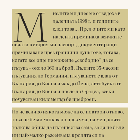
М
ислите ми днес ме отведоха в
далечната 1998 г. и годините
след това… Пред очите ми като
на лента преминаха всичките
печати в стария ми паспорт, документиращи
преминаване през гранични пунктове, тогава,
когато все още не можеше „свободно“ да се
пътува – около 160 на брой. Дългите 35-часови
пътувания до Германия, пътуването с влак от
България до Виена и чак до Йена, автобусът от
България до Виена и после до Орадеа, всеки
почувстван километър бе преброен.
Но че всичко някога може да се повтори отново,
това не бе ми минавало през ума, на мен, която
толкова обича да пътешества сама, за да не бъде
ни най-малко разсейвана в ролята си на