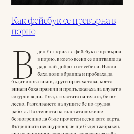
Как фейсбук се превърна в
порно
В
ден Y от кризата фейсбук се превърна
в порно, в което всеки се опитваше да
даде най-доброто от себе си. Някои
бяха нови в бранша и пробваха да
бъдат иновативни, други правеха това, което
винаги бяха правили и продължаваха да плуват в
сигурни води. Това, с голотата на телата, бе по-
лесно. Разголването на душите бе по-трудна
работа. По степента на голотата можеше
безпогрешно да бъде прочетен всеки като карта.
Вътрешната несигурност, че ще бъдеш забравен,
ако не напомняш ежедневно, ежечасно за себе