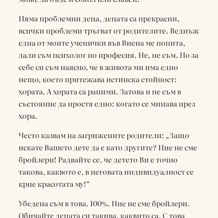
Няма проблемни деца, децата са прекрасни,
всички проблеми тръгват от родителите. Веднъж
една от моите ученички във Виена ме попита,
дали съм психолог по професия. Не, не съм. Но за
себе си съм наясно, че в живота ми има едно
нещо, което притежава истинска стойност:
хората. А хората са раними. Затова и не съм в
състояние да простя едно: когато се минава през
хора.
Често казвам на загрижените родители: „Защо
искате Вашето дете да е като другите? Ние не сме
бройлери! Радвайте се, че детето Ви е точно
такова, каквото е, в неговата индивидуалност се
крие красотата му!“
Убедена съм в това. 100%. Ние не сме бройлери.
Обичайте децата си такива, каквито са. С това