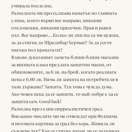
умирала последна.
Разходката ми продължава нанатък по главната
улица, която върви все направо, никакви
отклонения, никакви пресечки. Прав и равен
път. Все направо… Колко ли дни ще са ми нужни,
за да стигна до Щраднбар Херман? За да усетя
пясъка под краката си?
Вдясно луксозният ламета-блинк-блинк магазин
за висшата класа предлага защитни маски, от
обикновените, за 6 лв. на брой, когато реалната
цена е 0,60 лв. Няма ли защита на потребителя в
тази държава? Защита. Тук това е чужда дума.
Ако човек иска да се защити, то най-добре е да се
защити сам. Good luck!
Разходка през един сюрреалистичен град.
Внезапно мислите ми ме отвеждат при Фукияма
и неговата картина за град без хора. Живяла ли
съм вече тук? Как се стигна дотам, че се задържах