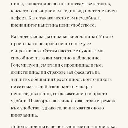
пиша, каквото мисля и да описвам света такъв,
какъвто го възприемам – един вид постгенетичен
дефект. Като такава често съм неудобна, а
виенанинът наистина цени удобството.
Как човек може да опознае виенчанина? Много
просто, като не прави нещо и не му се
съпротивлява. От там насетне е нужна само
способността за внимателно наблюдение.
Големи думи, съчетани с провинциализъм,
екзистенциални страхове зад фасадата на
дендито, обещания без стойност, които никога
не се спазват, действия, които макар и
непоследователни, се оказват чисто и просто
удобни. И изворът на всичко това – този стремеж
към удобство, здраво сключил хватка около
винечанина.
Добрата новина е, че не е злопаметен – поне така