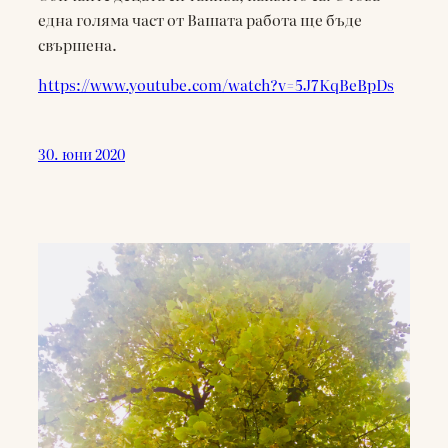
една голяма част от Вашата работа ще бъде
свършена.
https://www.youtube.com/watch?v=5J7KqBeBpDs
30. юни 2020