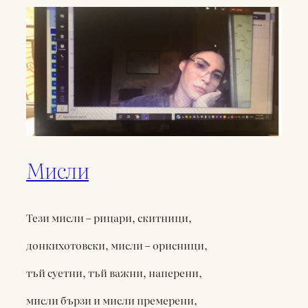
Мисли
Тези мисли – рицари, скитници,
донкихотовски, мисли – орисници,
тъй суетни, тъй важни, наперени,
мисли бързи и мисли премерени,