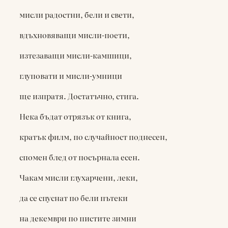
мисли радостни, бели и свети,
вдъхновяващи мисли-поети,
изтезаващи мисли-камшици,
глуповати и мисли-умници
ще изпратя. Достатъчно, стига.
Нека бъдат отрязък от книга,
кратък филм, по случайност поднесен,
спомен блед от посърнала есен.
Чакам мисли глухарчени, леки,
да се спуснат по бели пътеки
на декември по пистите зимни