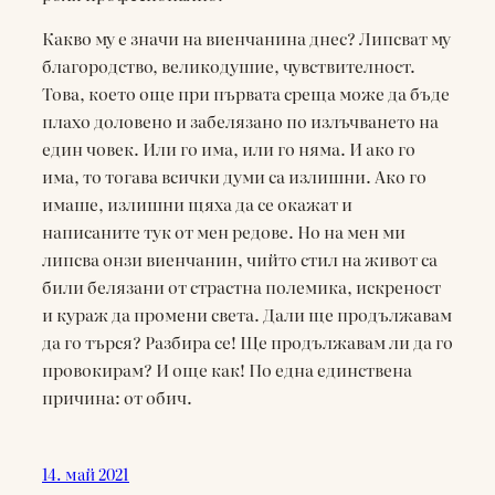
Какво му е значи на виенчанина днес? Липсват му
благородство, великодушие, чувствителност.
Това, което още при първата среща може да бъде
плахо доловено и забелязано по излъчването на
един човек. Или го има, или го няма. И ако го
има, то тогава всички думи са излишни. Ако го
имаше, излишни щяха да се окажат и
написаните тук от мен редове. Но на мен ми
липсва онзи виенчанин, чийто стил на живот са
били белязани от страстна полемика, искреност
и кураж да промени света. Дали ще продължавам
да го търся? Разбира се! Ще продължавам ли да го
провокирам? И още как! По една единствена
причина: от обич.
14. май 2021