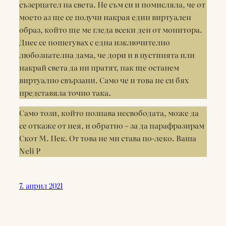
съзерцател на света. Не съм си и помисляла, че от
моето аз ще се получи накрая един виртуален
образ, който ще ме гледа всеки ден от монитора.
Днес се пошегувах с една изключително
любознателна дама, че дори и в пустинята или
накрай света да ни пратят, пак ще останем
виртуално свързани. Само че и това не си бях
представяла точно така.
Само този, който познава несвободата, може да
се откаже от нея, и обратно – за да парафразирам
Скот М. Пек. От това не ми става по-леко. Ваша
Neli P
7. април 2021