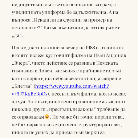
недопустими, съответно основание за срам, а
училищната униформа бе задължителна. А на
въпроса „Искаш ли да служиш за пример на
останалите?“ бяхме възпитани да отговаряме с
„да“.
През една топла юнска вечер на 1988 г., годината,
в която излезе култовият филма на Иван Андонов
„Вчера“, чието действие се развива в Немската
гимназия в Ловеч, закъснях с прибирането, тъй
като в парка една небезизвестна банда свиреше
„Клетва“ (
https://www.youtube.com/watch?
v=5J7KqBeBpDs
), песента към филма, която исках
да чуя. За това единствено провинение аз заедно с
няколко други „престъпили закона“ трябваше да
се оправдавам
. Но може би точно поради това,
че бях израснала в един ясно структуриран свят,
никога не успях да приема тези мерки за