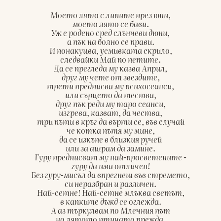
Моето лято с липите през юни,

моето лято се бави.

Уж е родено сред слънчеви дюни,

а пък на болно се прави.

И понакуцва, усмивката скрило,

следвайки Май по петите.

Да се прегледа му казва Април,

друг му чете от звездите,

трети предписва му психосеанси,

или сърцето да тества,

друг пък реди му таро сеанси,

изгрева, казват, да чества,

три пъти в кръг да върти се, във случай

че котка пътя му мине,

да се изкъпе в близкия ручей

или за ашрам да замине.

Гуру предписват му най-просветените -

гуру да има отличен!

Без гуру-мисъл да впрегнеш във стремето,

си неразбран и различен.

Най-сетне! Най-сетне млъква светът,

в капките дъжд се оглежда.

А аз търкулвам по Млечния път

на лятото птичата прежда.
