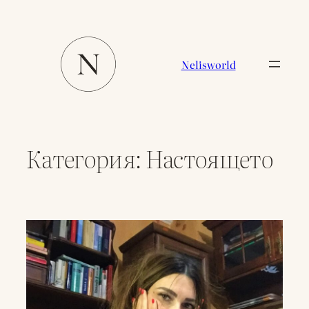
Към
съдържанието
Nelisworld
Категория:
Настоящето