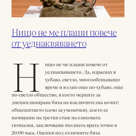
Нищо не ме плаши повече
от уеднаквяването
Н
ищо не ме плаши повече от
уеднаквяването. Да, израснах в
хубаво, светло, многообещаващо
време и в едно още по-хубаво, още
по-светло общество, в което мерките за
дисциплиниране бяха на изключителна почит:
общежитието (само за ученички), което се
намираше на третия етаж на езиковата
гимназия, заключваше входната врата точно в
20:00 часа. Оценки под отличните бяха