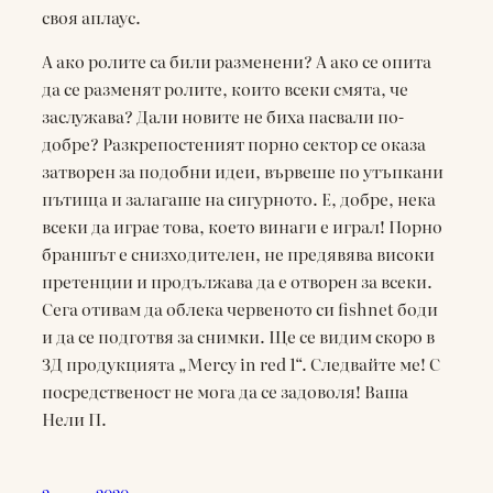
своя аплаус.
А ако ролите са били разменени? А ако се опита
да се разменят ролите, които всеки смята, че
заслужава? Дали новите не биха пасвали по-
добре? Разкрепостеният порно сектор се оказа
затворен за подобни идеи, вървеше по утъпкани
пътища и залагаше на сигурното. Е, добре, нека
всеки да играе това, което винаги е играл! Порно
браншът е снизходителен, не предявява високи
претенции и продължава да е отворен за всеки.
Сега отивам да облека червеното си fishnet боди
и да се подготвя за снимки. Ще се видим скоро в
3Д продукцията „Mercy in red 1“. Следвайте ме! С
посредственост не мога да се задоволя! Ваша
Нели П.