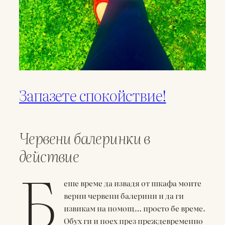
Запазете спокойствие!
Червени балеринки в
действие
Б
еше време да извадя от шкафа моите
верни червени балерини и да ги
извикам на помощ… просто бе време.
Обух ги и поех през преждевременно