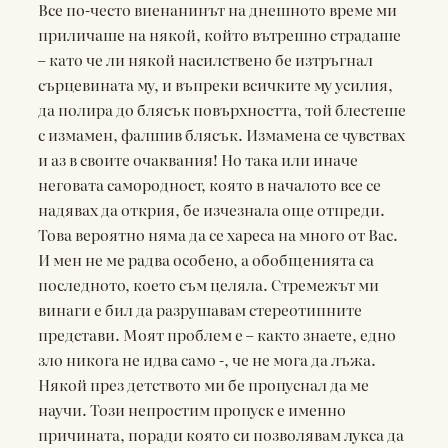
Все по-често виенанинът на днешното време ми
приличаше на някой, който вътрешно страдаше
– като че ли някой насилствено бе изтръгнал
сърцевината му, и въпреки всичките му усилия,
да полира до блясък повърхността, той блестеше
с измамен, фалшив блясък. Измамена се чувствах
и аз в своите очаквания! Но така или иначе
неговата самородност, която в началото все се
надявах да открия, бе изчезнала още отпреди.
Това вероятно няма да се хареса на много от Вас.
И мен не ме радва особено, а обобщенията са
последното, което съм целяла. Стремежът ми
винаги е бил да разрушавам стереотипните
представи. Моят проблем е – както знаете, едно
зло никога не идва само -, че не мога да лъжа.
Някой през детството ми бе пропуснал да ме
научи. Този непростим пропуск е именно
причината, поради която си позволявам лукса да