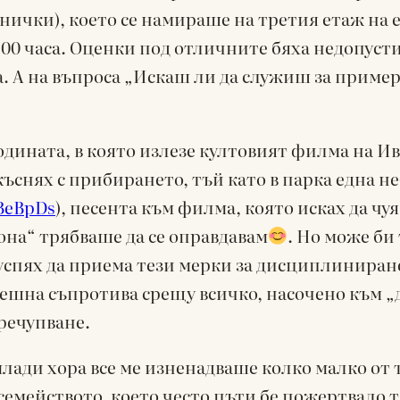
нички), което се намираше на третия етаж на
:00 часа. Оценки под отличните бяха недопусти
А на въпроса „Искаш ли да служиш за пример 
 годината, в която излезе култовият филма на И
къснях с прибирането, тъй като в парка една 
BeBpDs
), песента към филма, която исках да чу
она“ трябваше да се оправдавам
. Но може би
 успях да приема тези мерки за дисциплиниран
ешна съпротива срещу всичко, насочено към 
речупване.
млади хора все ме изненадваше колко малко от 
 семейството, което често пъти бе пожертвало 