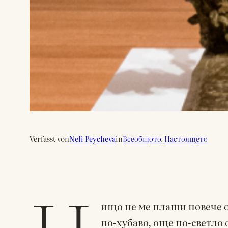
Verfasst von
Neli Peycheva
in
Всеобщото
, 
Настоящето
ищо не ме плаши повече о
по-хубаво, още по-светло