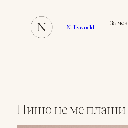
Към
съдържанието
За мен
Nelisworld
Нищо не ме плаши 