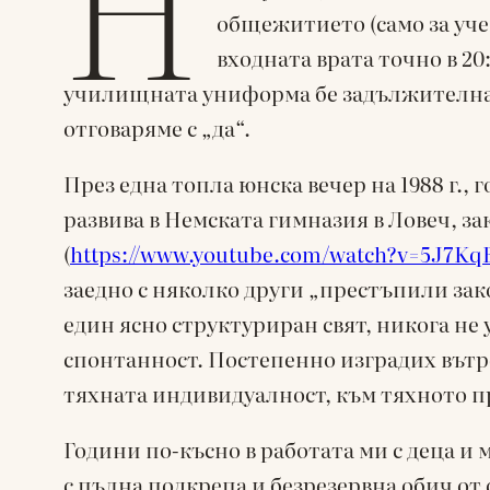
Н
общежитието (само за уче
входната врата точно в 20
училищната униформа бе задължителна. 
отговаряме с „да“.
През една топла юнска вечер на 1988 г.,
развива в Немската гимназия в Ловеч, за
(
https://www.youtube.com/watch?v=5J7Kq
заедно с няколко други „престъпили зак
един ясно структуриран свят, никога не
спонтанност. Постепенно изградих вътр
тяхната индивидуалност, към тяхното п
Години по-късно в работата ми с деца и 
с пълна подкрепа и безрезервна обич от