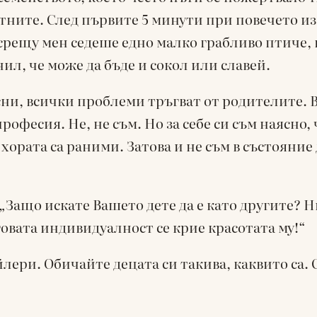
ните. След първите 5 минути при повечето изп
рещу мен седеше едно малко грабливо птиче, п
нил, че може да бъде и сокол или славей.
сни, всички проблеми тръгват от родителите. 
рофесия. Не, не съм. Но за себе си съм наясно,
хората са раними. Затова и не съм в състояние 
Защо искате Вашето дете да е като другите? Ни
еговата индивидуалност се крие красотата му!“
йлери. Обичайте децата си такива, каквито са. 