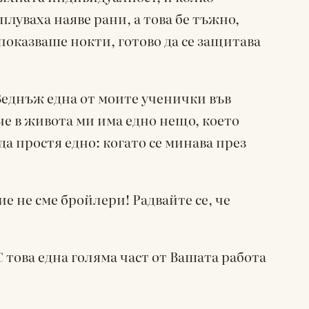
луваха наяве рани, а това бе тъжно,
оказваше нокти, готово да се защитава
Веднъж една от моите ученички във
 че в живота ми има едно нещо, което
да простя едно: когато се минава през
е не сме бройлери! Радвайте се, че
С това една голяма част от Вашата работа