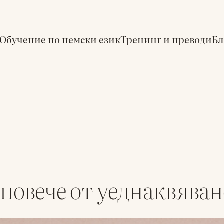
Обучение по немски език
Тренинг и преводи
Бл
повече от уеднаквяван