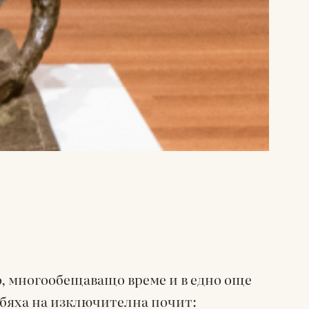
ло, многообещаващо време и в едно още
 бяха на изключителна почит: