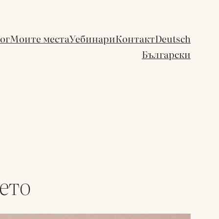
ог
Моите места
Уебинари
Контакт
Deutsch
Български
ето