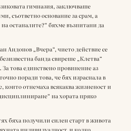
 езиковата гимназия, заключваше
ми, съответно основание за срам, а
на останалите?“ бяхме възпитани да
ван Андонов „Вчера“, чието действие се
небезизвестна банда свиреше „Клетва“
я. За това единствено провинение аз
 точно поради това, че бях израснала в
е, които отнемаха всякаква жизненост и
„дисциплиниране“ на хората пряко
тях бяха получили силен старт в живота
тяхната индивидуалност, и колко