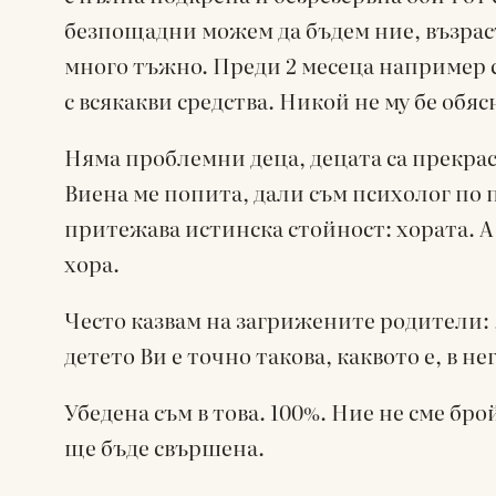
безпощадни можем да бъдем ние, възраст
много тъжно. Преди 2 месеца например с
с всякакви средства. Никой не му бе обяс
Няма проблемни деца, децата са прекра
Виена ме попита, дали съм психолог по п
притежава истинска стойност: хората. А 
хора.
Често казвам на загрижените родители: „
детето Ви е точно такова, каквото е, в н
Убедена съм в това. 100%. Ние не сме бро
ще бъде свършена.