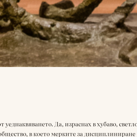
т уеднаквяването. Да, израснах в хубаво, свет
 общество, в което мерките за дисциплиниране