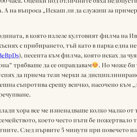
:00 часа. Оценки под отличните бяха недопусти
А на въпроса „Искаш ли да служиш за пример 
 годината, в която излезе култовият филма на И
къснях с прибирането, тъй като в парка една 
BeBpDs
), песента към филма, която исках да чу
она“ трябваше да се оправдавам
. Но може би
 успях да приема тези мерки за дисциплиниран
ешна съпротива срещу всичко, насочено към 
речупване.
млади хора все ме изненадваше колко малко от 
 семейството, което често пъти бе пожертвало 
ните. След първите 5 минути при повечето изп