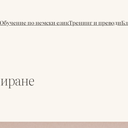
Обучение по немски език
Тренинг и преводи
Бл
иране