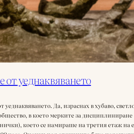
 от уеднаквяването
т уеднаквяването. Да, израснах в хубаво, свет
 общество, в което мерките за дисциплиниране
нички), което се намираше на третия етаж на