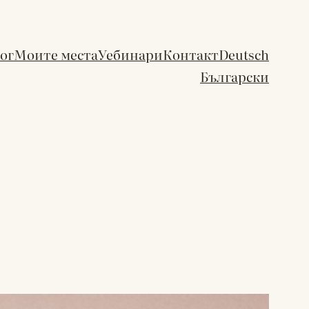
ог
Моите места
Уебинари
Контакт
Deutsch
Български