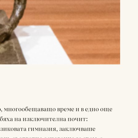
ло, многообещаващо време и в едно още
 бяха на изключителна почит:
 езиковата гимназия, заключваше