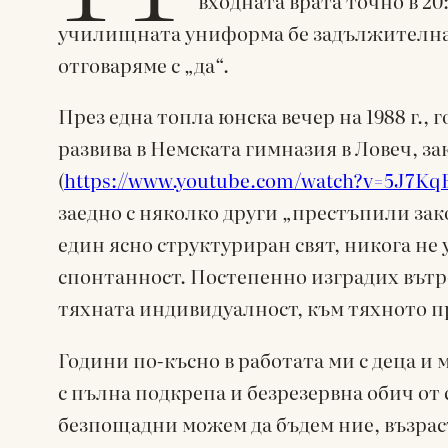
входната врата точно в 20
училищната униформа бе задължителна. 
отговаряме с „да“.
През една топла юнска вечер на 1988 г.,
развива в Немската гимназия в Ловеч, за
(
https://www.youtube.com/watch?v=5J7Kq
заедно с няколко други „престъпили зак
един ясно структуриран свят, никога не
спонтанност. Постепенно изградих вътр
тяхната индивидуалност, към тяхното п
Години по-късно в работата ми с деца и 
с пълна подкрепа и безрезервна обич от
безпощадни можем да бъдем ние, възраст