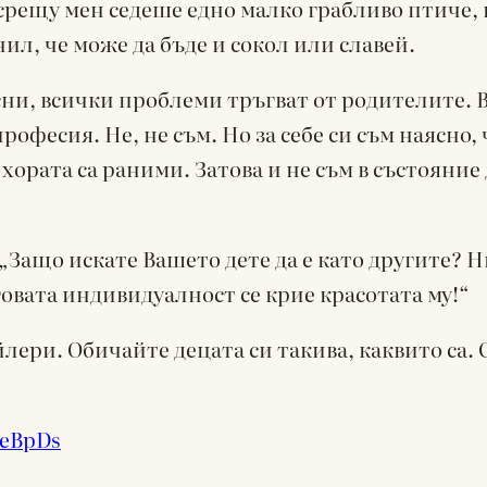
рещу мен седеше едно малко грабливо птиче, п
нил, че може да бъде и сокол или славей.
сни, всички проблеми тръгват от родителите. 
рофесия. Не, не съм. Но за себе си съм наясно,
хората са раними. Затова и не съм в състояние 
Защо искате Вашето дете да е като другите? Ни
еговата индивидуалност се крие красотата му!“
йлери. Обичайте децата си такива, каквито са. 
BeBpDs