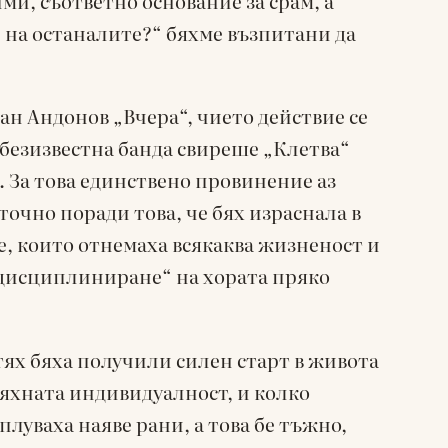
ми, съответно основание за срам, а
на останалите?“ бяхме възпитани да
ван Андонов „Вчера“, чието действие се
небезизвестна банда свиреше „Клетва“
я. За това единствено провинение аз
 точно поради това, че бях израснала в
е, които отнемаха всякаква жизненост и
„дисциплиниране“ на хората пряко
тях бяха получили силен старт в живота
тяхната индивидуалност, и колко
луваха наяве рани, а това бе тъжно,