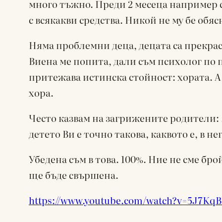
много тъжно. Преди 2 месеца например с
с всякакви средства. Никой не му бе обяс
Няма проблемни деца, децата са прекра
Виена ме попита, дали съм психолог по п
притежава истинска стойност: хората. А 
хора.
Често казвам на загрижените родители: „
детето Ви е точно такова, каквото е, в н
Убедена съм в това. 100%. Ние не сме бро
ще бъде свършена.
https://www.youtube.com/watch?v=5J7Kq