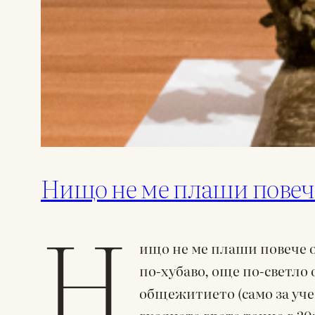
Нищо не ме плаши повече
Н
ищо не ме плаши повече о
по-хубаво, още по-светло
общежитието (само за уче